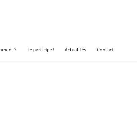
mment ?
Je participe !
Actualités
Contact
roll
Commande
Comment ?
Concept
Contact
Cuistots
Je participe
i ?