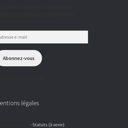
isissez votre adresse e-mail pour vous
onner à et recevoir une notification de
aque nouvel article par email.
resse
il
Abonnez-vous
joignez 1 autre abonné
entions légales
ntions légales
- Statuts (à venir)