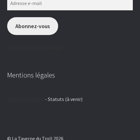
e-
mail
Abonnez-vous
Rejoignez 1 autre abonné
Mentions légales
Mentions légales
- Statuts (à venir)
© La Taverne du Troll 2026