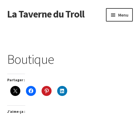
La Taverne du Troll
Aller
Aller
Menu
à
au
la
contenu
Accueil
navigation
Actualité
Boutique
Agenda
Boutique
Partager :
C’est pas Troll
J’aime ça :
Commande
Comment ?