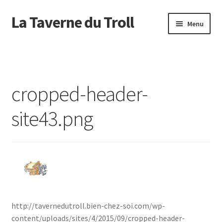
La Taverne du Troll
Aller
Aller
Menu
à
au
la
contenu
Accueil
navigation
Actualité
cropped-header-
Agenda
site43.png
Boutique
C’est pas Troll
Commande
Comment ?
http://tavernedutroll.bien-chez-soi.com/wp-
content/uploads/sites/4/2015/09/cropped-header-