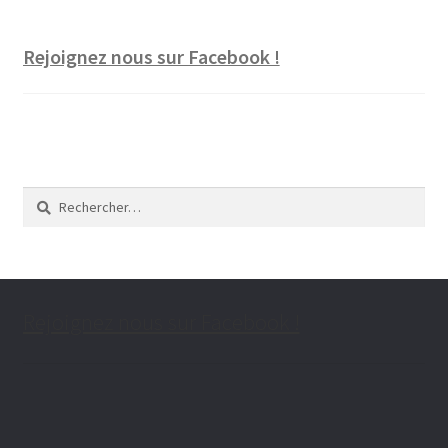
Qui ?
Rejoignez nous sur Facebook !
Quoi ?
Rechercher :
Rejoignez nous sur Facebook !