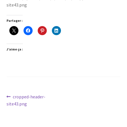
site43.png
Concept
Contact
Partager :
Cuistots
J’aime ça :
Je participe !
Livre de Cuisine
Mentions légales
Mon Compte
Navigation
Article
cropped-header-
précédent :
site43.png
de
Page d’exemple
l’article
Panier