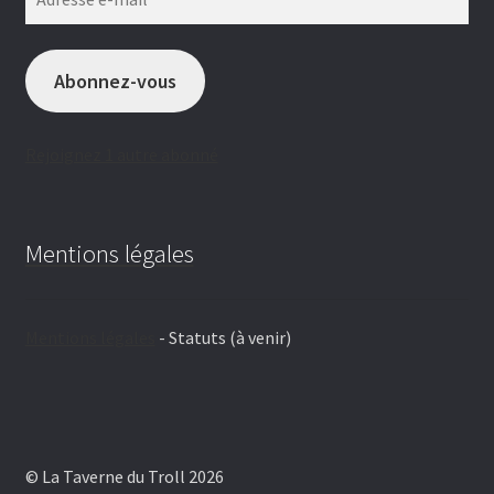
e-
mail
Abonnez-vous
Rejoignez 1 autre abonné
Mentions légales
Mentions légales
- Statuts (à venir)
© La Taverne du Troll 2026