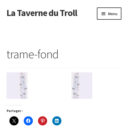
La Taverne du Troll
Aller
Aller
Menu
à
au
la
contenu
Accueil
navigation
Actualité
trame-fond
Agenda
Boutique
C’est pas Troll
Commande
Partager :
Comment ?